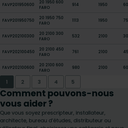
20 1950 600
FAVP201950600
914
1950
6
FARO
20 1950 750
FAVP201950750
1113
1950
7
FARO
20 2100 300
FAVP202100300
532
2100
3
FARO
20 2100 450
FAVP202100450
761
2100
4
FARO
20 2100 600
FAVP202100600
980
2100
6
FARO
1
2
3
4
5
Comment pouvons-nous
vous aider ?
Que vous soyez prescripteur, installateur,
architecte, bureau d’études, distributeur ou