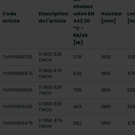
chaleur
Code
Description
selon EN
Hauteur
Lo
article
de l'article
442 20
[mm]
[m
°C -
55/45
[W]
11 1800 325
TIVP111800325
378
1800
32
TINOS
11 1800 475
TIVP111800475
546
1800
47
TINOS
11 1800 625
TIVP111800625
709
1800
62
TINOS
11 1950 325
TIVP111950325
403
1950
32
TINOS
11 1950 475
TIVP111950475
582
1950
47
TINOS