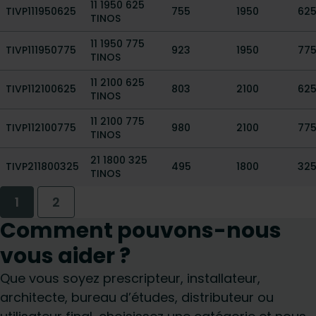
11 1950 625
TIVP111950625
755
1950
62
TINOS
11 1950 775
TIVP111950775
923
1950
77
TINOS
11 2100 625
TIVP112100625
803
2100
62
TINOS
11 2100 775
TIVP112100775
980
2100
77
TINOS
21 1800 325
TIVP211800325
495
1800
32
TINOS
1
2
Comment pouvons-nous
vous aider ?
Que vous soyez prescripteur, installateur,
architecte, bureau d’études, distributeur ou