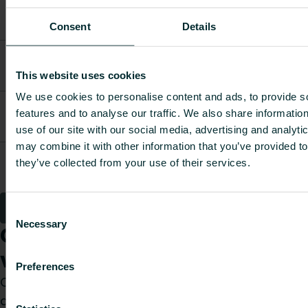
KICKSPACE
KS500EWH
500E grille
101
496
-
Consent
Details
blanche
KICKSPACE
KS500WH
500 grille
101
496
-
This website uses cookies
blanche
We use cookies to personalise content and ads, to provide s
KICKSPACE
features and to analyse our traffic. We also share informatio
KS600BL
600 grille
101
550
-
noire
use of our site with our social media, advertising and analyt
may combine it with other information that you’ve provided to
KICKSPACE
they’ve collected from your use of their services.
KS600BR
600 grille
101
550
-
inox
1
2
3
Consent
Necessary
Selection
Comment pouvons-nous
vous aider ?
Preferences
Que vous soyez prescripteur, installateur,
architecte, bureau d’études, distributeur ou