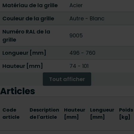
Matériau de la grille
Acier
Couleur de la grille
Autre
-
Blanc
Numéro RAL de la
9005
grille
Longueur [mm]
496
-
760
Hauteur [mm]
74
-
101
Tout afficher
Articles
Code
Description
Hauteur
Longueur
Poids
article
de l'article
[mm]
[mm]
[kg]