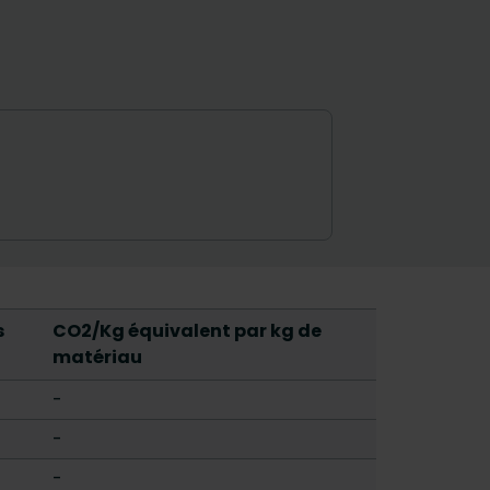
s
CO2/Kg équivalent par kg de
matériau
-
-
-