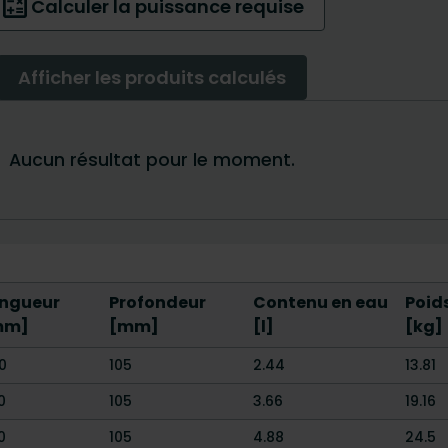
ngueur
Profondeur
Contenu en eau
Poid
mm]
[mm]
[l]
[kg]
0
105
2.44
13.81
0
105
3.66
19.16
0
105
4.88
24.5