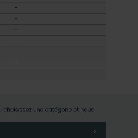
-
-
-
-
-
-
-
al, choisissez une catégorie et nous