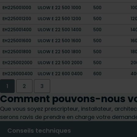
EH225001000
ULOW E 22 500 1000
500
10
EH225001200
ULOW E 22 500 1200
500
12
EH225001400
ULOW E 22 500 1400
500
14
EH225001600
ULOW E 22 500 1600
500
16
EH225001800
ULOW E 22 500 1800
500
18
EH225002000
ULOW E 22 500 2000
500
20
EH226000400
ULOW E 22 600 0400
600
40
1
2
3
Comment pouvons-nous vou
Que vous soyez prescripteur, installateur, architec
serons ravis de prendre en charge votre demande
Conseils techniques