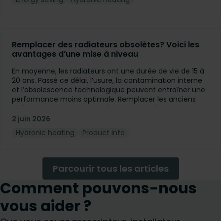
Remplacer des radiateurs obsolètes? Voici les
avantages d’une mise à niveau
En moyenne, les radiateurs ont une durée de vie de 15 à
20 ans. Passé ce délai, l’usure, la contamination interne
et l’obsolescence technologique peuvent entraîner une
performance moins optimale. Remplacer les anciens
radiateurs peut donc constituer un investissement
intéressant, même si vous ne passez pas à une pompe à
2 juin 2026
chaleur ou à un autre système à basse température.
Hydronic heating
Product info
Parcourir tous les articles
Comment pouvons-nous
vous aider ?