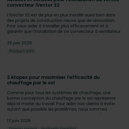
convecteur iVector S2
L'iVector S2 est de plus en plus installé aussi bien dans
des projets de construction neuve que de rénovation.
Pour vous aider à travailler plus efficacement et à
garantir que l’installation de ce convecteur à ventilateur
se déroule de la manière la plus fluide possible, nous
sommes heureux de partager avec vous quelques
26 juin 2026
astuces et conseils rapides, basés sur les questions
Product info
fréquemment posées par nos clients.
3 étapes pour maximiser l'efficacité du
chauffage par le sol
Comme pour tous les systèmes de chauffage, une
bonne conception du chauffage par le sol représente
déjà la moitié du travail. Pour aider nos clients à éviter
autant que possible les problèmes, nous sommes
heureux de partager un plan en trois étapes afin de
maximiser l’efficacité du chauffage par le sol.
17 juin 2026
Energy saving
Hydronic heating