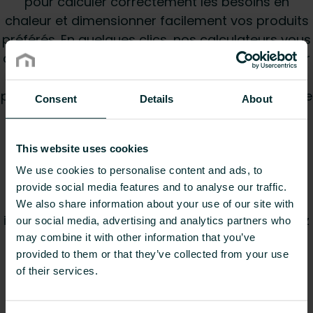
pour calculer correctement les besoins en
chaleur et dimensionner facilement vos produits
préférés. En quelques clics, nos calculateurs vous
aideront à déterminer la taille idéale de radiateur
ou de sèche-serviettes pour n'importe quelle
pièce. Avec un produit offrant la bonne puissance
Consent
Details
About
calorifique, vous créerez instantanément une
pièce chaleureuse et accueillante tout en
This website uses cookies
augmentant l'efficacité du système de
chauffage.
We use cookies to personalise content and ads, to
provide social media features and to analyse our traffic.
Nos calculateurs gratuits sont conçus pour être
We also share information about your use of our site with
intuitifs et faciles à utiliser, afin que vous trouviez
our social media, advertising and analytics partners who
le produit qui correspond le mieux à vos besoins
may combine it with other information that you’ve
provided to them or that they’ve collected from your use
en un rien de temps. Nous sommes là pour vous
of their services.
aider. Donc, si après avoir utilisé notre
calculateur, vous avez des questions sur notre