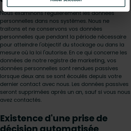
Nous examinons régulièrement les données
personnelles dans nos systèmes. Nous ne
traitons et ne conservons vos données
personnelles que pendant la période nécessaire
pour atteindre l'objectif du stockage ou dans la
mesure où la loi l'autorise. En ce qui concerne les
données de notre registre de marketing, vos
données personnelles sont rendues passives
lorsque deux ans se sont écoulés depuis votre
dernier contact avec nous. Les données passives
seront supprimées après un an, sauf si vous nous
avez contactés.
Existence d'une prise de
décision automatisée