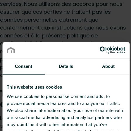
services. Nous utilisons des accords pour nous
assurer que ces parties ne traitent pas les
données personnelles autrement que
conformément aux instructions que nous avons
données et à la présente politique de
confidentialité. En ce qui concerne les données
relatives à l'utilisation de notre site web, nous
pouvons de temps à autre divulguer vos données
personnelles aux prestataires de services des
Consent
Details
About
outils d'analyse utilisés sur notre site web.
This website uses cookies
Transfert de données en
We use cookies to personalise content and ads, to
dehors de l'UE ou de l'EEE
provide social media features and to analyse our traffic.
We also share information about your use of our site with
Les données personnelles peuvent être
our social media, advertising and analytics partners who
may combine it with other information that you’ve
transférées en dehors de l'Union européenne ou