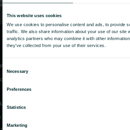
demande.
Contact
This website uses cookies
We use cookies to personalise content and ads, to provide s
traffic. We also share information about your use of our site 
analytics partners who may combine it with other information 
they’ve collected from your use of their services.
Produits
Consent
Necessary
Selection
Radiateurs et sèche-serviettes
Preferences
Liens utiles
Statistics
Calculateurs
Marketing