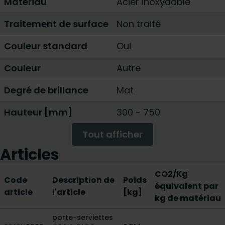
Matériau
Acier inoxydable
Traitement de surface
Non traité
Couleur standard
Oui
Couleur
Autre
Degré de brillance
Mat
Hauteur [mm]
300
-
750
Tout afficher
Articles
CO2/Kg
Code
Description de
Poids
équivalent par
article
l'article
[kg]
kg de matériau
porte-serviettes