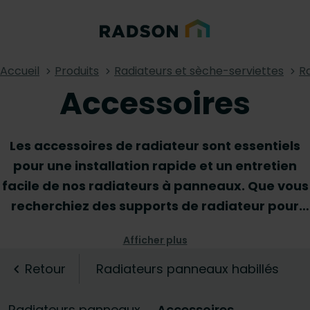
Accueil
Produits
Radiateurs et sèche-serviettes
R
Accessoires
Les accessoires de radiateur sont essentiels
pour une installation rapide et un entretien
facile de nos radiateurs à panneaux. Que vous
recherchiez des supports de radiateur pour
garantir une installation propre et sécurisée,
Afficher plus
ou que vous souhaitiez des accessoires
pratiques tels qu'une barre à serviettes, une
Retour
Radiateurs panneaux habillés
vis de purge ou un panneau latéral, vous
trouverez tous les essentiels dont vous avez
Radiateurs panneaux
Accessoires