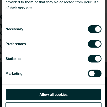
provided to them or that they’ve collected from your use
of their services.
Comment pouvons-nous
vous aider ?
Consent
Necessary
Selection
Que vous soyez prescripteur, installateur,
architecte, bureau d’études, distributeur ou
Preferences
utilisateur final, choisissez une catégorie et nous
serons ravis de prendre en charge votre
demande.
Statistics
Contact
Marketing
Allow all cookies