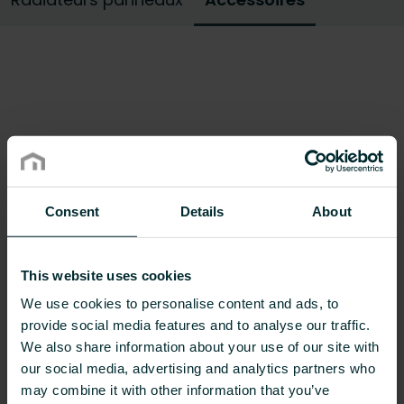
besoin dans notre gamme d'accessoires.
Parcourez nos accessoires de radiateur pour
tous types de radiateurs à panneaux et
n'hésitez pas à contacter nos experts pour des
conseils personnalisés sur les meilleurs
accessoires à utiliser dans votre projet de
nouvelle construction ou de rénovation.
Consent
Details
About
This website uses cookies
We use cookies to personalise content and ads, to
provide social media features and to analyse our traffic.
We also share information about your use of our site with
our social media, advertising and analytics partners who
may combine it with other information that you’ve