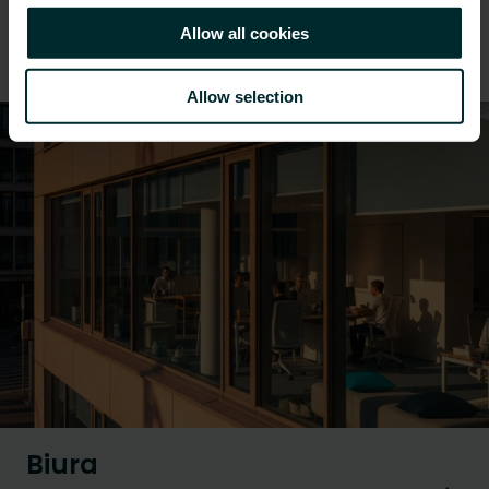
Allow all cookies
Oferujemy szeroką gamę rozwiązań w zakresie
ogrzewania przy modernizacji budynków.
Allow selection
Biura