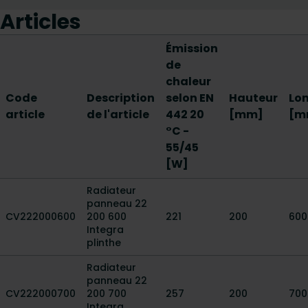
Articles
Émission
de
chaleur
Code
Description
selon EN
Hauteur
Lo
article
de l'article
442 20
[mm]
[m
°C -
55/45
[W]
Radiateur
panneau 22
CV222000600
200 600
221
200
600
Integra
plinthe
Radiateur
panneau 22
CV222000700
200 700
257
200
700
Integra