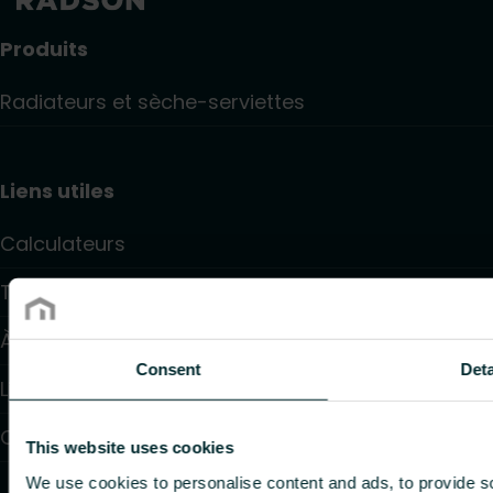
Produits
Radiateurs et sèche-serviettes
Liens utiles
Calculateurs
Téléchargements
À propos de nous
Consent
Deta
Liste de partenaires
Contact
This website uses cookies
We use cookies to personalise content and ads, to provide so