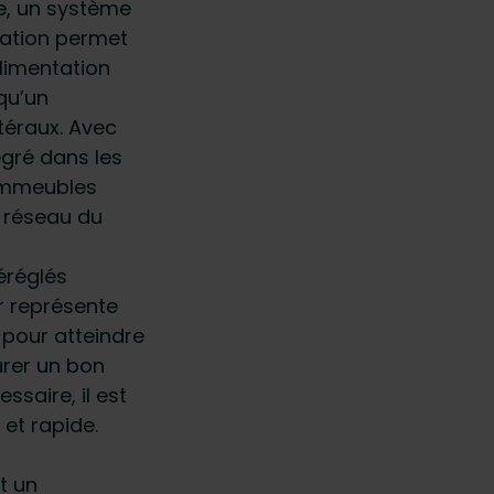
e, un système
ration permet
limentation
qu’un
téraux. Avec
égré dans les
 immeubles
 réseau du
éréglés
ur représente
 pour atteindre
urer un bon
ssaire, il est
et rapide.
t un