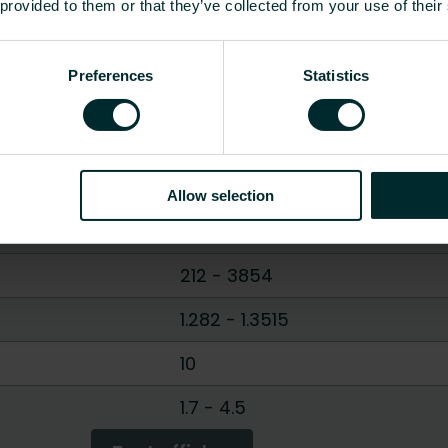
 provided to them or that they’ve collected from your use of their
EC011022 - Radiateur plat
11
-
21
-
22
-
33
Preferences
Statistics
300
-
900
400
-
2000
62
Allow selection
 [W]
110
-
1932.33813670056
212
-
3854
1.282
-
1.3515
10
1.7
-
4.5