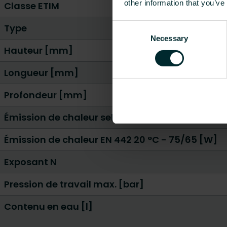
other information that you’ve
Classe ETIM
Type
Consent
Necessary
Selection
Hauteur [mm]
Longueur [mm]
Profondeur [mm]
Émission de chaleur selon EN 442 20 °C - 55/45
Émission de chaleur EN 442 20 °C - 75/65 [W]
Exposant N
Pression de travail max. [bar]
Contenu en eau [l]