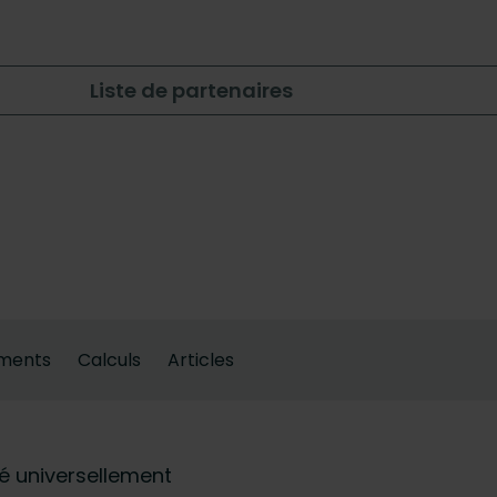
Liste de partenaires
ments
Calculs
Articles
é universellement