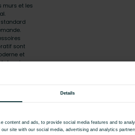
s murs et les
al.
r standard
demande.
essoires
ratif sont
oderne et
 et deux joues
femelle et 2 x
Details
traxe 50 mm)
tatique
e content and ads, to provide social media features and to analy
 our site with our social media, advertising and analytics partn