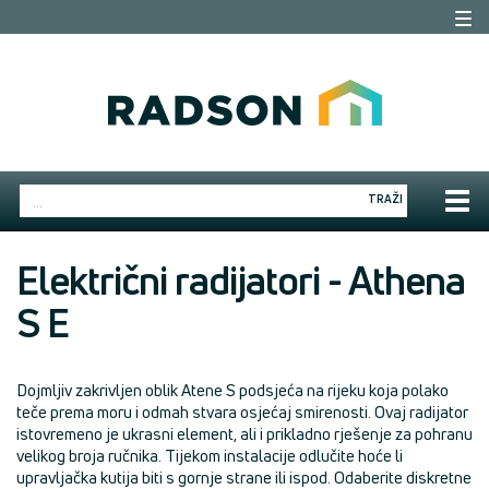
Togg
navi
Togg
TRAŽI
navig
Električni radijatori - Athena
S E
Dojmljiv zakrivljen oblik Atene S podsjeća na rijeku koja polako
teče prema moru i odmah stvara osjećaj smirenosti. Ovaj radijator
istovremeno je ukrasni element, ali i prikladno rješenje za pohranu
velikog broja ručnika. Tijekom instalacije odlučite hoće li
upravljačka kutija biti s gornje strane ili ispod. Odaberite diskretne