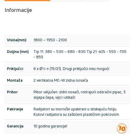
Informacije
Visina(mm)
1800 – 1950 - 2100
Duljina (mm)
Tip 11: 380 – 530 – 680 - 830 Tip 21: 405 - 555 - 705
- 855
Priključci
6 x Ø½ » (15/21). Drugi priključci nisu mogući
Montaža
2 vertikalna MC-W zidna nosača.
Pribor
Pibor uključen: zidni nosači, rotirajući odzračni pipac, 3
slijepa čepa, vijci i utikači
Pakiranje
Radijatori su tvornički upakirani u stiskajuću foliju.
Kutovi radijatora su zaštićeni plastičnim pokrovom.
Garancija
10 godina garancije!