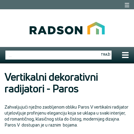
Togg
navi
Togg
TRAŽI
navig
Vertikalni dekorativni
radijatori - Paros
Zahvaljujući nježno zaobljenom obliku Paros V vertikalni radijator
utjelovljuje profinjenu eleganciju koja se uklapa u svaki interijer,
od romantičnog, klasičnog stila do čistog, modernijeg dizajna.
Paros V dostupan je u raznim bojama.