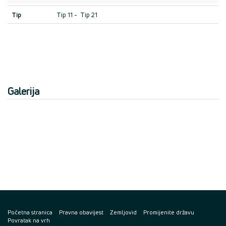
Tip
Tip 11 - Tip 21
Galerija
Početna stranica
Pravna obavijest
Zemljovid
Promijenite državu
Povratak na vrh