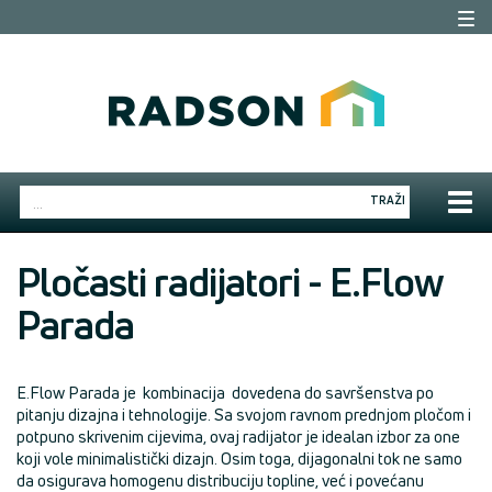
Togg
navi
Togg
TRAŽI
navig
Pločasti radijatori - E.Flow
Parada
E.Flow Parada je kombinacija dovedena do savršenstva po
pitanju dizajna i tehnologije. Sa svojom ravnom prednjom pločom i
potpuno skrivenim cijevima, ovaj radijator je idealan izbor za one
koji vole minimalistički dizajn. Osim toga, dijagonalni tok ne samo
da osigurava homogenu distribuciju topline, već i povećanu