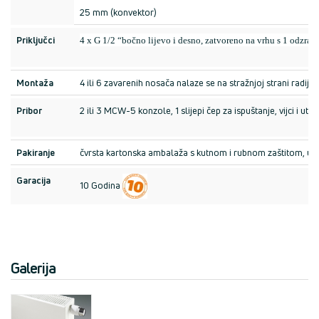
25 mm (konvektor)
Priključci
4 x G 1/2 “bočno lijevo i desno, zatvoreno na vrhu s 1 odzrač
Montaža
4 ili 6 zavarenih nosača nalaze se na stražnjoj strani radija
Pribor
2 ili 3 MCW-5 konzole, 1 slijepi čep za ispuštanje, vijci i ut
Pakiranje
čvrsta kartonska ambalaža s kutnom i rubnom zaštitom, uklju
Garacija
10 Godina
Galerija